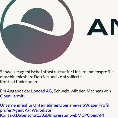
Schweizer agentische Infrastruktur für Unternehmensprofile,
maschinenlesbare Dateien und kontrollierte
Kontaktfunktionen.
Ein Angebot der
Loaded AG
, Schweiz. Mit den Machern von
OpenHermit
.
Unternehmen
Für Unternehmen
Über anewera
Wissen
Profil
prüfen
Agent API
Warteliste
Kontakt
Datenschutz
AGB
Impressum
webMCP
OpenAPI