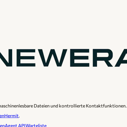
maschinenlesbare Dateien und kontrollierte Kontaktfunktionen.
enHermit
.
fen
Agent API
Warteliste