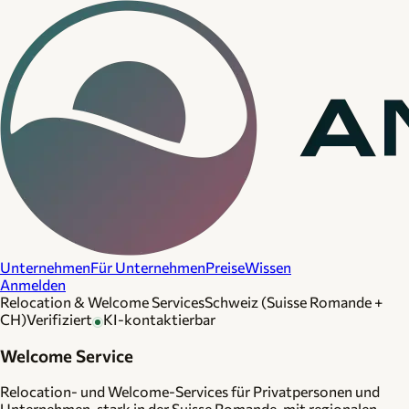
Unternehmen
Für Unternehmen
Preise
Wissen
Anmelden
Relocation & Welcome Services
Schweiz (Suisse Romande +
CH)
Verifiziert
KI-kontaktierbar
Welcome Service
Relocation- und Welcome-Services für Privatpersonen und
Unternehmen, stark in der Suisse Romande, mit regionalen