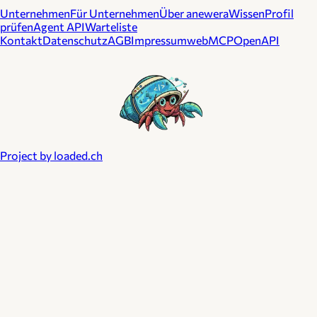
Unternehmen
Für Unternehmen
Über anewera
Wissen
Profil
prüfen
Agent API
Warteliste
Kontakt
Datenschutz
AGB
Impressum
webMCP
OpenAPI
Project by loaded.ch