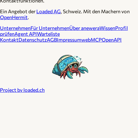
Kontaktfunktionen.
Ein Angebot der
Loaded AG
, Schweiz. Mit den Machern von
OpenHermit
.
Unternehmen
Für Unternehmen
Über anewera
Wissen
Profil
prüfen
Agent API
Warteliste
Kontakt
Datenschutz
AGB
Impressum
webMCP
OpenAPI
Project by loaded.ch