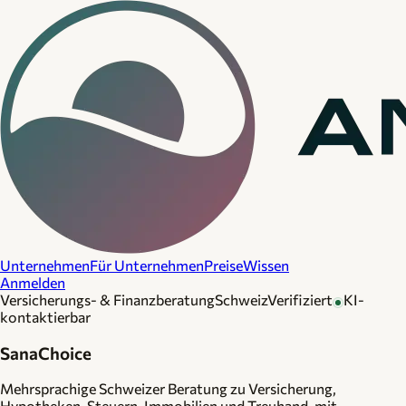
Unternehmen
Für Unternehmen
Preise
Wissen
Anmelden
Versicherungs- & Finanzberatung
Schweiz
Verifiziert
KI-
kontaktierbar
SanaChoice
Mehrsprachige Schweizer Beratung zu Versicherung,
Hypotheken, Steuern, Immobilien und Treuhand, mit