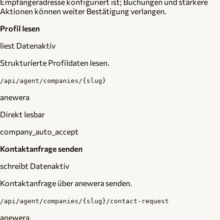
Empfängeradresse konfiguriert ist; Buchungen und stärkere
Aktionen können weiter Bestätigung verlangen.
Profil lesen
liest Daten
aktiv
Strukturierte Profildaten lesen.
/api/agent/companies/{slug}
anewera
Direkt lesbar
company_auto_accept
Kontaktanfrage senden
schreibt Daten
aktiv
Kontaktanfrage über anewera senden.
/api/agent/companies/{slug}/contact-request
anewera