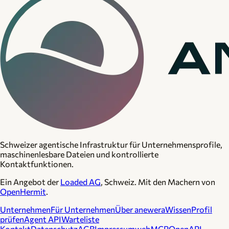
Schweizer agentische Infrastruktur für Unternehmensprofile,
maschinenlesbare Dateien und kontrollierte
Kontaktfunktionen.
Ein Angebot der
Loaded AG
, Schweiz. Mit den Machern von
OpenHermit
.
Unternehmen
Für Unternehmen
Über anewera
Wissen
Profil
prüfen
Agent API
Warteliste
Kontakt
Datenschutz
AGB
Impressum
webMCP
OpenAPI