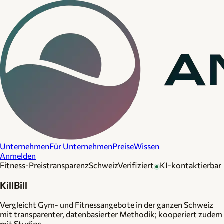
Unternehmen
Für Unternehmen
Preise
Wissen
Anmelden
Fitness-Preistransparenz
Schweiz
Verifiziert
KI-kontaktierbar
KillBill
Vergleicht Gym- und Fitnessangebote in der ganzen Schweiz
mit transparenter, datenbasierter Methodik; kooperiert zudem
mit Studios.