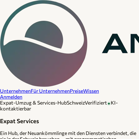
Unternehmen
Für Unternehmen
Preise
Wissen
Anmelden
Expat-Umzug & Services-Hub
Schweiz
Verifiziert
KI-
kontaktierbar
Expat Services
Ein Hub, der Neuankömmlinge mit den Diensten verbindet, die
sie in der Schweiz brauchen — mit programmatischen