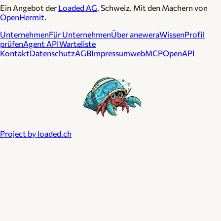
Ein Angebot der
Loaded AG
, Schweiz. Mit den Machern von
OpenHermit
.
Unternehmen
Für Unternehmen
Über anewera
Wissen
Profil
prüfen
Agent API
Warteliste
Kontakt
Datenschutz
AGB
Impressum
webMCP
OpenAPI
Project by loaded.ch